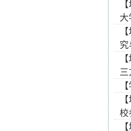
【
大
【
究
【
三
【
【
校
【