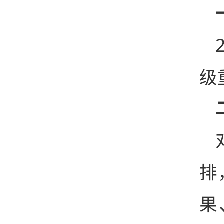
级
排
果