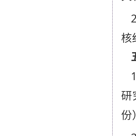
核
研
份