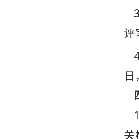
评
日
关