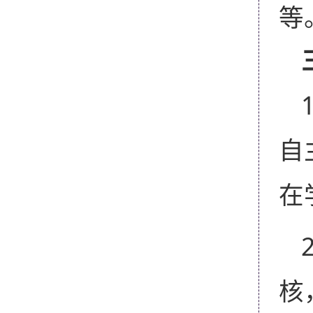
等
自
在
核