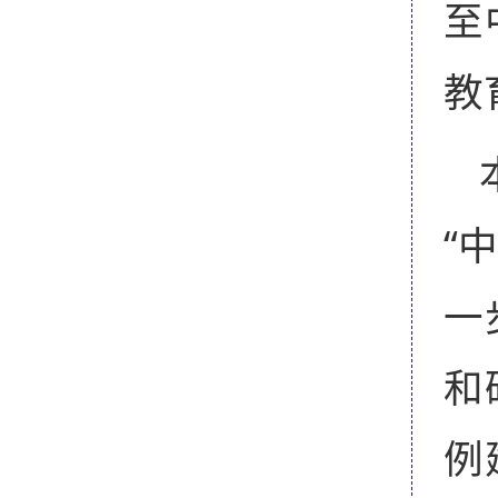
至
教
“
一
和
例