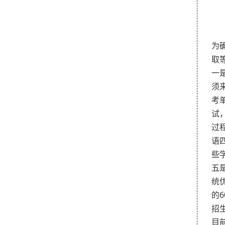
为
取
一
须来
考
试
过
语
些
五
统
的
6
招
目