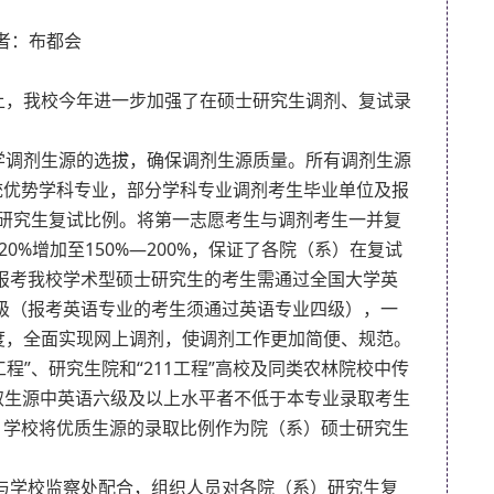
者：布都会
上，我校今年进一步加强了在硕士研究生调剂、复试录
学调剂生源的选拔，确保调剂生源质量。所有调剂
生源
统优势学科专业，部分学科专业调剂考生毕业单位及报
研究生复试比例。将第一志愿考生与调剂考生一并复
20%
增加至
150%
—
200%
，保证了各院（系）在复试
报考我校学术型硕士研究生的考生需通过全国大学英
级（报考英语专业的考生须通过英语专业四级），一
度，
全面实现网上调剂，使
调剂工作更加简便、规范。
工程”、研究生院和“
211
工程”高校及同类农林院校中传
取生源中英语六级及以上水平者不低于本专业录取考生
。
学校将优质生源的录取比例作为院（系）硕士研究生
与学校监察处配合，组织人员对各院（系）研究生复