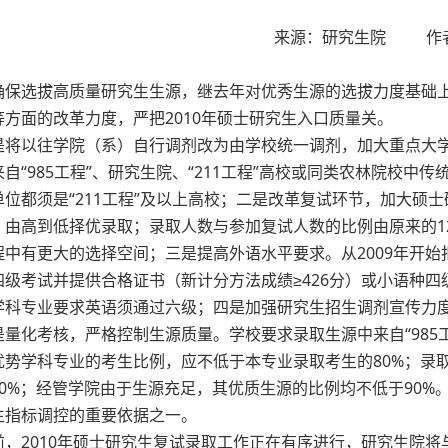
来源：研究生院
作
确保选拔高质量研究生生源，继去年对优秀生源的选拔力度基础
等方面的改革力度，严把
2010
年硕士研究生入口质量关。
是将以往学院（系）自行调剂改为由学校统一调剂，加大重点大
自“
985
工程”、研究生院、“
211
工程”高校或同类农林院校中传
单位都须是“
211
工程”及以上高校；
二是改革复试环节，加大硕士
，由高到低择优录取；录取人数与参加复试人数的比例由原来的
1
程中有更大的选择空间；
三是
提高外语水平要求。从
2009
年开始
四级考试并提供合格证书（新计分方法成绩≥
426
分）或小语种四
学科专业要求英语须通过六级；四是加强研究生招生调剂宣传力
是量化考核，严格控制生源质量。学校要求
录取生源中来自“
985
优势学科专业的考生比例，应不低于本专业录取考生的
80%
；录
0%
；经管学院由于生源充足，其优质生源的比例均不低于
90%
生指标调控的重要依据之一。
前，
2010
年硕士研究生复试录取工作正在有序进行，研究生院将