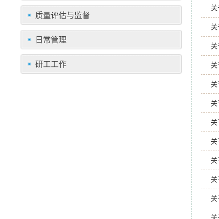
关
质量评估与监督
关
日常管理
关
研工工作
关
关
关
关
关
关
关
关
关